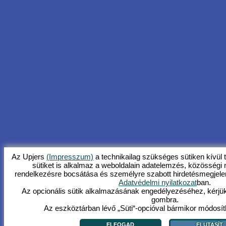
Az Upjers
(Impresszum)
a technikailag szükséges sütiken kívül
sütiket is alkalmaz a weboldalain adatelemzés, közösségi 
rendelkezésre bocsátása és személyre szabott hirdetésmegjelen
Adatvédelmi nyilatkozat
ban.
Az opcionális sütik alkalmazásának engedélyezéséhez, kérjük,
gombra.
Az eszköztárban lévő „Süti“-opcióval bármikor módosítha
ELFOGAD
ELUTASÍT