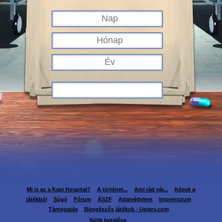
Mi is az a Kapi Hospital?
A történet...
Ami rád vár...
Képek a
játékból
Súgó
Fórum
ÁSZF
Adatvédelem
Impresszum
Támogatás
Böngészős játékok - Upjers.com
Sütik kezelése