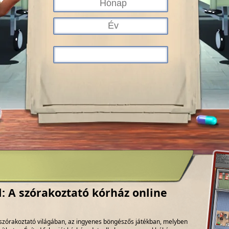
l: A szórakoztató kórház online
l szórakoztató világában, az ingyenes böngészős játékban, melyben