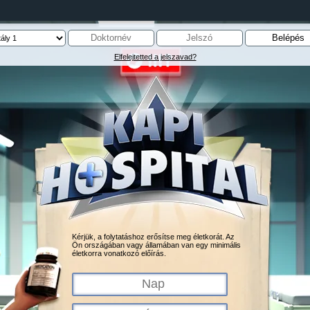
Elfelejtetted a jelszavad?
Kérjük, a folytatáshoz erősítse meg életkorát. Az
Ön országában vagy államában van egy minimális
életkorra vonatkozó előírás.