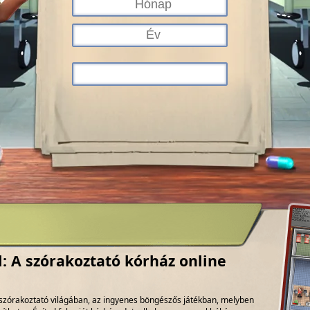
l: A szórakoztató kórház online
l szórakoztató világában, az ingyenes böngészős játékban, melyben