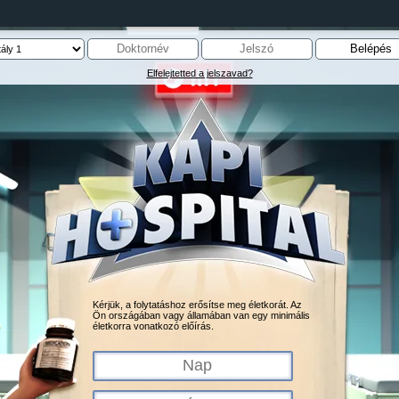
Elfelejtetted a jelszavad?
Kérjük, a folytatáshoz erősítse meg életkorát. Az
Ön országában vagy államában van egy minimális
életkorra vonatkozó előírás.